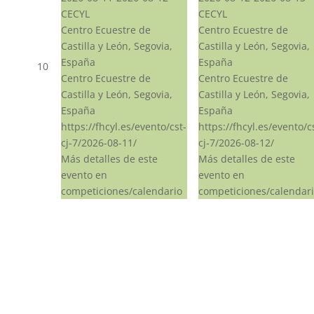
CECYL
CECYL
Centro Ecuestre de
Centro Ecuestre de
Castilla y León, Segovia,
Castilla y León, Segovia,
España
España
10
Centro Ecuestre de
Centro Ecuestre de
Castilla y León, Segovia,
Castilla y León, Segovia,
España
España
https://fhcyl.es/evento/cst-
https://fhcyl.es/evento/c
cj-7/2026-08-11/
cj-7/2026-08-12/
Más detalles de este
Más detalles de este
evento en
evento en
competiciones/calendario
competiciones/calendar