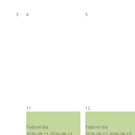
3
4
5
11
12
CST CJ
CST CJ
Todo el día
Todo el día
2026-08-11-2026-08-12
2026-08-12-2026-08-13