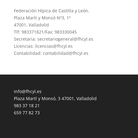
Federación Hípica de Castilla y León.
Plaza Martí y Monsó Nº3, 1º
47001, Valladolid
Tlf: 983371821/Fax: 983330045
Secretaria: secretariogeneral@fhcyl.es
Licencias: licencias@fhcyl.es
Contabilidad: contabilidad@fhcyl.es
info@fhcyl.es
Plaza Martí y Monsó, 3 47001, Valladolid
983 37 18 21
659 77 82 73