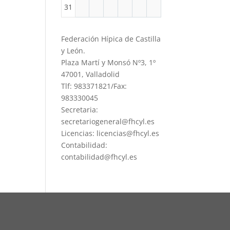
31
Federación Hípica de Castilla
y León.
Plaza Martí y Monsó Nº3, 1º
47001, Valladolid
Tlf: 983371821/Fax:
983330045
Secretaria:
secretariogeneral@fhcyl.es
Licencias: licencias@fhcyl.es
Contabilidad:
contabilidad@fhcyl.es