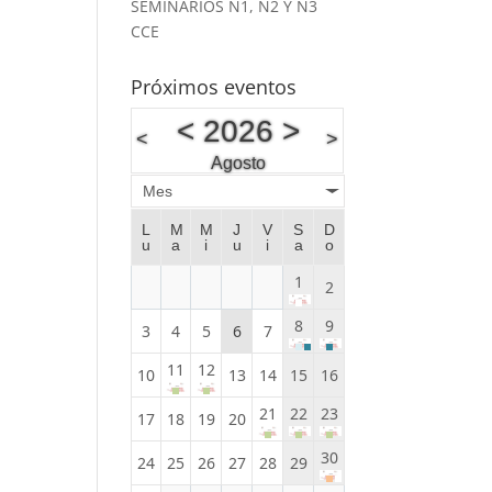
SEMINARIOS N1, N2 Y N3
CCE
Próximos eventos
<
2026
>
<
>
Agosto
Mes
L
M
M
J
V
S
D
u
a
i
u
i
a
o
1
2
8
9
3
4
5
6
7
11
12
10
13
14
15
16
21
22
23
17
18
19
20
30
24
25
26
27
28
29