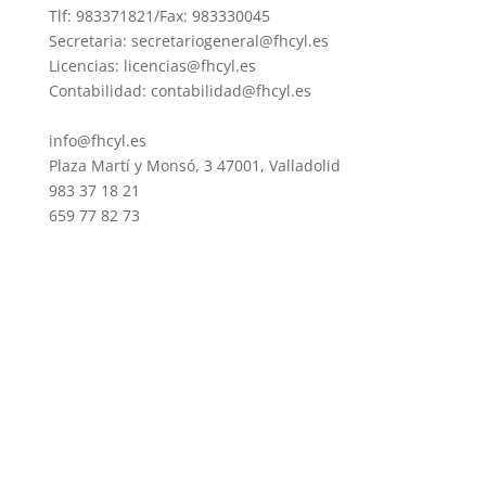
Tlf: 983371821/Fax: 983330045
Secretaria: secretariogeneral@fhcyl.es
Licencias: licencias@fhcyl.es
Contabilidad: contabilidad@fhcyl.es
info@fhcyl.es
Plaza Martí y Monsó, 3 47001, Valladolid
983 37 18 21
659 77 82 73