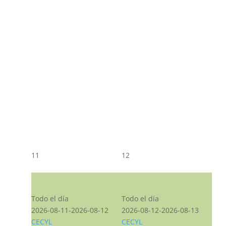
11
12
CST CJ
CST CJ
Todo el día
Todo el día
2026-08-11-2026-08-12
2026-08-12-2026-08-13
CECYL
CECYL