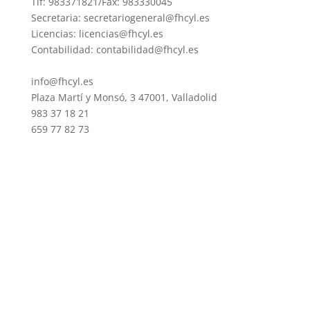
Tlf: 983371821/Fax: 983330045
Secretaria: secretariogeneral@fhcyl.es
Licencias: licencias@fhcyl.es
Contabilidad: contabilidad@fhcyl.es
info@fhcyl.es
Plaza Martí y Monsó, 3 47001, Valladolid
983 37 18 21
659 77 82 73