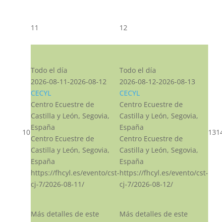
11
12
CST CJ
CST CJ
Todo el día
Todo el día
2026-08-11-2026-08-12
2026-08-12-2026-08-13
CECYL
CECYL
Centro Ecuestre de
Centro Ecuestre de
Castilla y León, Segovia,
Castilla y León, Segovia,
España
España
10
13
1
Centro Ecuestre de
Centro Ecuestre de
Castilla y León, Segovia,
Castilla y León, Segovia,
España
España
https://fhcyl.es/evento/cst-
https://fhcyl.es/evento/cst-
cj-7/2026-08-11/
cj-7/2026-08-12/
Más detalles de este
Más detalles de este