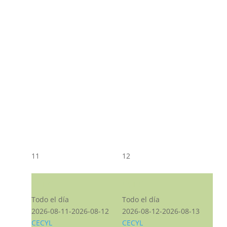
11
12
CST CJ
CST CJ
Todo el día
Todo el día
2026-08-11-2026-08-12
2026-08-12-2026-08-13
CECYL
CECYL