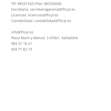
Tlf: 983371821/Fax: 983330045
Secretaria: secretariogeneral@fhcyl.es
Licencias: licencias@fhcyl.es
Contabilidad: contabilidad@fhcyl.es
info@fhcyl.es
Plaza Martí y Monsó, 3 47001, Valladolid
983 37 18 21
659 77 82 73