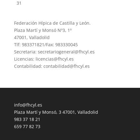
31
Federación Hípica de Castilla y León.
Plaza Martí y Monsó Nº3, 1º
47001, Valladolid
Tlf: 983371821/Fax: 983330045
Secretaria: secretariogeneral@fhcyl.es
Licencias: licencias@fhcyl.es
Contabilidad: contabilidad@fhcyl.es
info@fhcyl.es
Plaza Martí y Monsó, 3 47001, Valladolid
983 37 18 21
659 77 82 73