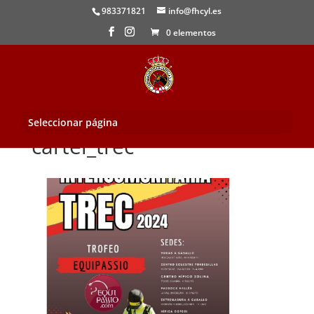
983371821
info@fhcyl.es
0 elementos
Seleccionar página
cartel_trec