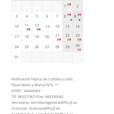
1
2
3
4
5
6
7
8
9
11
12
10
13
14
15
16
21
22
23
17
18
19
20
30
24
25
26
27
28
29
31
Federación Hípica de Castilla y León.
Plaza Martí y Monsó Nº3, 1º
47001, Valladolid
Tlf: 983371821/Fax: 983330045
Secretaria: secretariogeneral@fhcyl.es
Licencias: licencias@fhcyl.es