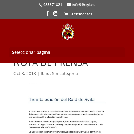
983371821
info@fhcyl.es
0 elementos
Seleccionar página
NOTA DE PRENSA
Oct 8, 2018
|
Raid
,
Sin categoría