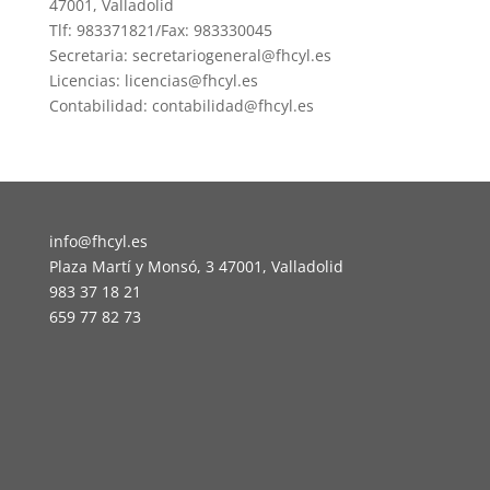
47001, Valladolid
Tlf: 983371821/Fax: 983330045
Secretaria: secretariogeneral@fhcyl.es
Licencias: licencias@fhcyl.es
Contabilidad: contabilidad@fhcyl.es
info@fhcyl.es
Plaza Martí y Monsó, 3 47001, Valladolid
983 37 18 21
659 77 82 73