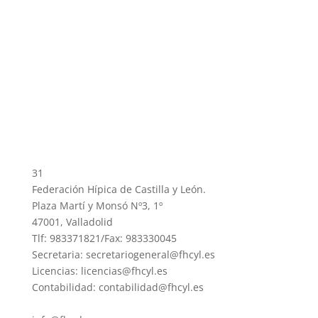
31
Federación Hípica de Castilla y León.
Plaza Martí y Monsó Nº3, 1º
47001, Valladolid
Tlf: 983371821/Fax: 983330045
Secretaria: secretariogeneral@fhcyl.es
Licencias: licencias@fhcyl.es
Contabilidad: contabilidad@fhcyl.es