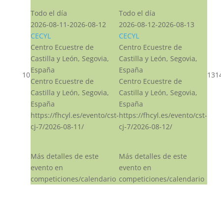
Todo el día
Todo el día
2026-08-11-2026-08-12
2026-08-12-2026-08-13
CECYL
CECYL
Centro Ecuestre de
Centro Ecuestre de
Castilla y León, Segovia,
Castilla y León, Segovia,
España
España
10
13
1
Centro Ecuestre de
Centro Ecuestre de
Castilla y León, Segovia,
Castilla y León, Segovia,
España
España
https://fhcyl.es/evento/cst-
https://fhcyl.es/evento/cst-
cj-7/2026-08-11/
cj-7/2026-08-12/
Más detalles de este
Más detalles de este
evento en
evento en
competiciones/calendario
competiciones/calendario