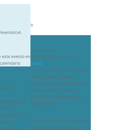
9
/evento/cvt-
CDN***
Todo el día
e este evento en
2026-08-09-2026-08-10
calendario
CECYL
Centro Ecuestre de Castilla y
León, Segovia, España
Centro Ecuestre de Castilla y
6-08-09
León, Segovia, España
https://fhcyl.es/evento/cdn-
 de Castilla y
50/2026-08-09/
 España
 de Castilla y
Más detalles de este evento en
 España
competiciones/calendario
s/evento/cdn-