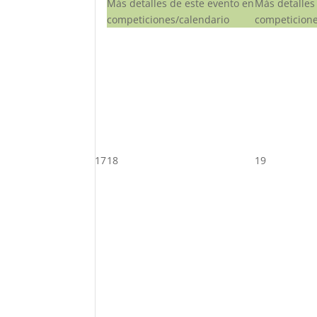
Más detalles de este evento en
Más detalles
competiciones/calendario
competicione
17
18
19