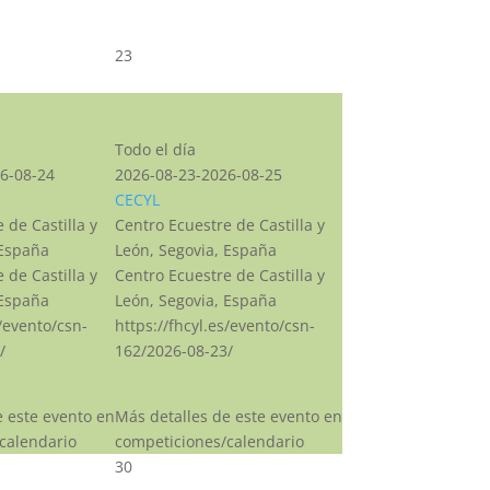
23
CSN***
Todo el día
6-08-24
2026-08-23-2026-08-25
CECYL
 de Castilla y
Centro Ecuestre de Castilla y
 España
León, Segovia, España
 de Castilla y
Centro Ecuestre de Castilla y
 España
León, Segovia, España
s/evento/csn-
https://fhcyl.es/evento/csn-
/
162/2026-08-23/
e este evento en
Más detalles de este evento en
calendario
competiciones/calendario
30