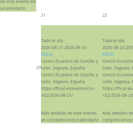
 de este evento en
s/calendario
21
22
CSN***
CSN***
Todo el día
Todo el día
2026-08-21-2026-08-23
2026-08-22-202
CECYL
CECYL
Centro Ecuestre de Castilla y
Centro Ecuestre
20
León, Segovia, España
León, Segovia,
Centro Ecuestre de Castilla y
Centro Ecuestre
León, Segovia, España
León, Segovia,
https://fhcyl.es/evento/csn-
https://fhcyl.e
162/2026-08-21/
162/2026-08-22
Más detalles de este evento
Más detalles d
en competiciones/calendario
competiciones/