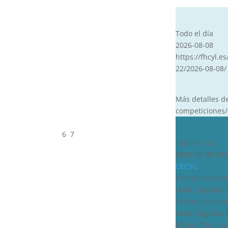
CVT
Todo el día
2026-08-08
https://fhcyl.es
22/2026-08-08/
Más detalles d
competiciones/
CDN***
6
7
Todo el día
2026-08-08-202
CECYL
Centro Ecuestre
León, Segovia,
Centro Ecuestre
León, Segovia,
https://fhcyl.e