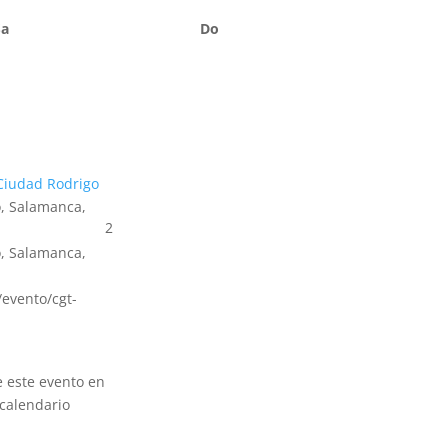
Sa
Do
Ciudad Rodrigo
, Salamanca,
2
, Salamanca,
s/evento/cgt-
e este evento en
calendario