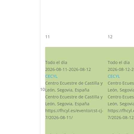
11
12
CST CJ
CST CJ
Todo el día
Todo el día
2026-08-11-2026-08-12
2026-08-12-2
CECYL
CECYL
Centro Ecuestre de Castilla y
Centro Ecuest
10
León, Segovia, España
León, Segovi
Centro Ecuestre de Castilla y
Centro Ecuest
León, Segovia, España
León, Segovi
https://fhcyl.es/evento/cst-cj-
https://fhcyl
7/2026-08-11/
7/2026-08-12