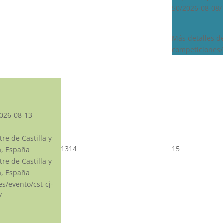
50/2026-08-08/
Más detalles d
competiciones/
026-08-13
re de Castilla y
13
14
15
a, España
re de Castilla y
a, España
.es/evento/cst-cj-
/