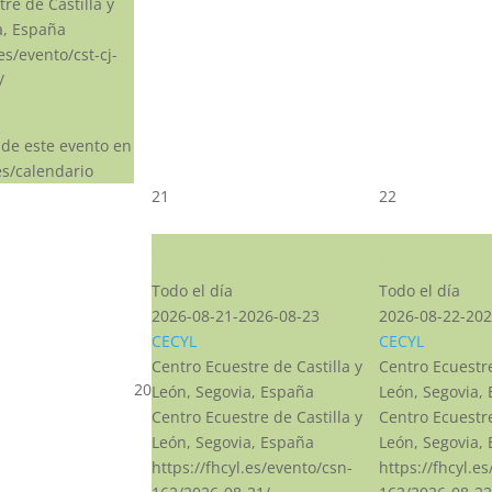
re de Castilla y
a, España
.es/evento/cst-cj-
/
 de este evento en
s/calendario
21
22
CSN***
CSN***
Todo el día
Todo el día
2026-08-21-2026-08-23
2026-08-22-202
CECYL
CECYL
Centro Ecuestre de Castilla y
Centro Ecuestre
20
León, Segovia, España
León, Segovia,
Centro Ecuestre de Castilla y
Centro Ecuestre
León, Segovia, España
León, Segovia,
https://fhcyl.es/evento/csn-
https://fhcyl.e