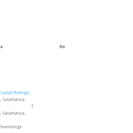
Sa
Do
Ciudad Rodrigo
, Salamanca,
2
, Salamanca,
s/evento/cgt-