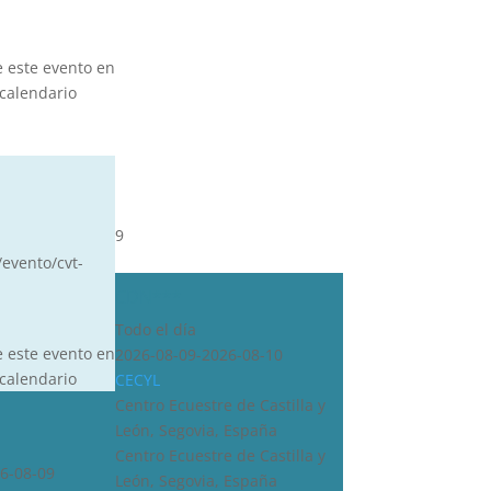
e este evento en
calendario
9
/evento/cvt-
CDN***
Todo el día
e este evento en
2026-08-09-2026-08-10
calendario
CECYL
Centro Ecuestre de Castilla y
León, Segovia, España
Centro Ecuestre de Castilla y
6-08-09
León, Segovia, España