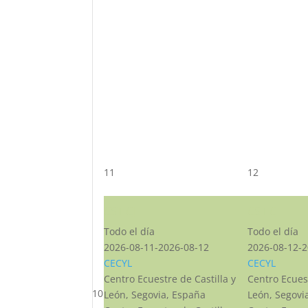
11
12
CST CJ
CST CJ
Todo el día
Todo el día
2026-08-11-2026-08-12
2026-08-12-2
CECYL
CECYL
Centro Ecuestre de Castilla y
Centro Ecuest
10
León, Segovia, España
León, Segovi