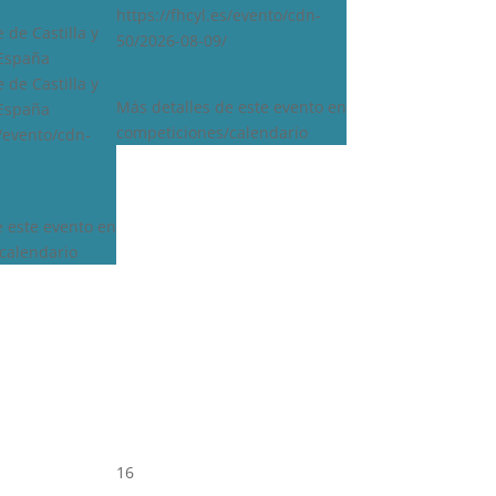
https://fhcyl.es/evento/cdn-
 de Castilla y
50/2026-08-09/
 España
 de Castilla y
Más detalles de este evento en
 España
competiciones/calendario
s/evento/cdn-
e este evento en
calendario
16