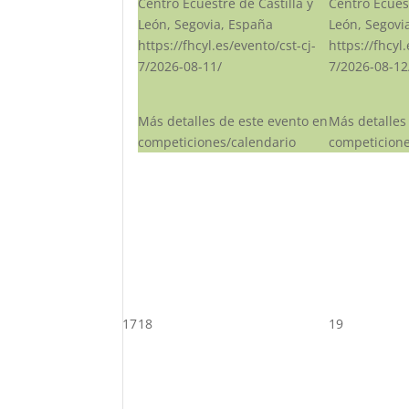
Centro Ecuestre de Castilla y
Centro Ecuest
León, Segovia, España
León, Segovi
https://fhcyl.es/evento/cst-cj-
https://fhcyl
7/2026-08-11/
7/2026-08-12
Más detalles de este evento en
Más detalles
competiciones/calendario
competicione
17
18
19