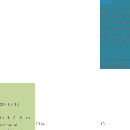
CECYL
Centro Ecuestre
León, Segovia,
Centro Ecuestre
León, Segovia,
https://fhcyl.e
50/2026-08-08/
Más detalles d
competiciones/
026-08-13
re de Castilla y
13
14
15
a, España