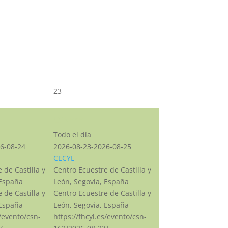
23
CSN***
Todo el día
6-08-24
2026-08-23-2026-08-25
CECYL
 de Castilla y
Centro Ecuestre de Castilla y
 España
León, Segovia, España
 de Castilla y
Centro Ecuestre de Castilla y
 España
León, Segovia, España
s/evento/csn-
https://fhcyl.es/evento/csn-