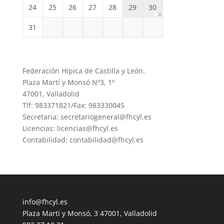
24
25
26
27
28
29
30
31
Federación Hípica de Castilla y León.
Plaza Martí y Monsó Nº3, 1º
47001, Valladolid
Tlf: 983371821/Fax: 983330045
Secretaria: secretariogeneral@fhcyl.es
Licencias: licencias@fhcyl.es
Contabilidad: contabilidad@fhcyl.es
info@fhcyl.es
Plaza Martí y Monsó, 3 47001, Valladolid