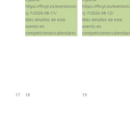
https://fhcyl.es/evento/cst-
https://fhcyl.es/evento/c
cj-7/2026-08-11/
cj-7/2026-08-12/
Más detalles de este
Más detalles de este
evento en
evento en
competiciones/calendario
competiciones/calendar
17
18
19