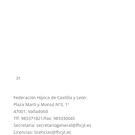
31
Federación Hípica de Castilla y León.
Plaza Martí y Monsó Nº3, 1º
47001, Valladolid
Tlf: 983371821/Fax: 983330045
Secretaria: secretariogeneral@fhcyl.es
Licencias: licencias@fhcyl.es