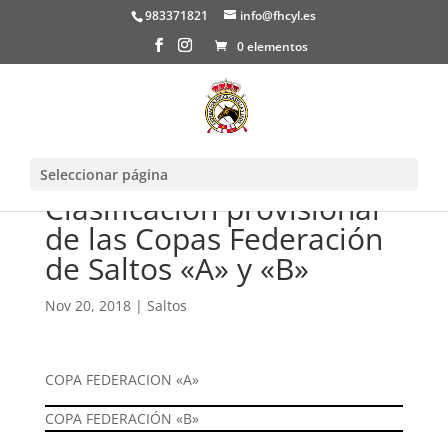
983371821
info@fhcyl.es
0 elementos
Seleccionar página
Clasificación provisional
de las Copas Federación
de Saltos «A» y «B»
Nov 20, 2018
|
Saltos
COPA FEDERACION «A»
COPA FEDERACIÓN «B»