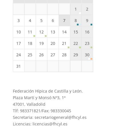
1
2
3
4
5
6
7
8
9
10
11
12
13
14
15
16
17
18
19
20
21
22
23
24
25
26
27
28
29
30
31
Federación Hípica de Castilla y León.
Plaza Martí y Monsó Nº3, 1º
47001, Valladolid
Tlf: 983371821/Fax: 983330045
Secretaria: secretariogeneral@fhcyl.es
Licencias: licencias@fhcyl.es