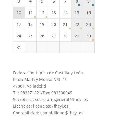
3
4
5
6
7
8
9
10
11
12
13
14
15
16
17
18
19
20
21
22
23
24
25
26
27
28
29
30
31
Federación Hípica de Castilla y León.
Plaza Martí y Monsó Nº3, 1º
47001, Valladolid
Tlf: 983371821/Fax: 983330045
Secretaria: secretariogeneral@fhcyl.es
Licencias: licencias@fhcyl.es
Contabilidad: contabilidad@fhcyl.es