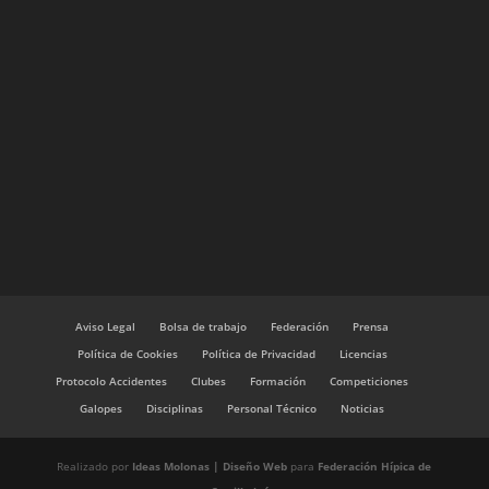
Aviso Legal
Bolsa de trabajo
Federación
Prensa
Política de Cookies
Política de Privacidad
Licencias
Protocolo Accidentes
Clubes
Formación
Competiciones
Galopes
Disciplinas
Personal Técnico
Noticias
Realizado por
Ideas Molonas | Diseño Web
para
Federación Hípica de