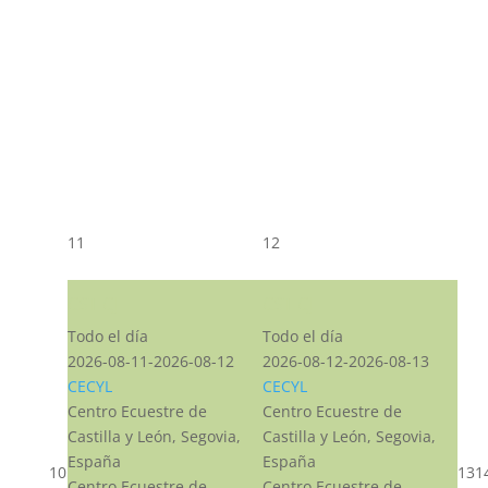
11
12
CST CJ
CST CJ
Todo el día
Todo el día
2026-08-11-2026-08-12
2026-08-12-2026-08-13
CECYL
CECYL
Centro Ecuestre de
Centro Ecuestre de
Castilla y León, Segovia,
Castilla y León, Segovia,
España
España
10
13
1
Centro Ecuestre de
Centro Ecuestre de