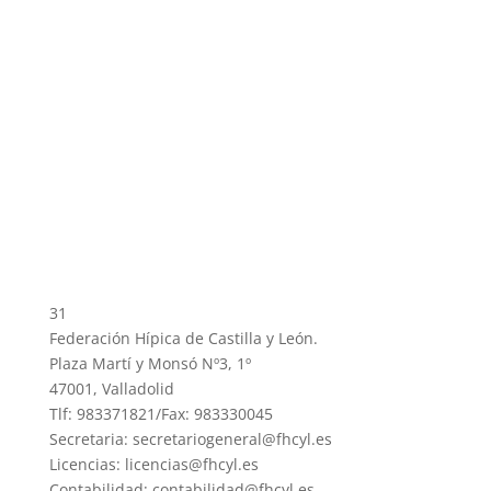
31
Federación Hípica de Castilla y León.
Plaza Martí y Monsó Nº3, 1º
47001, Valladolid
Tlf: 983371821/Fax: 983330045
Secretaria: secretariogeneral@fhcyl.es
Licencias: licencias@fhcyl.es
Contabilidad: contabilidad@fhcyl.es