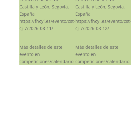
Castilla y León, Segovia,
Castilla y León, Segovia,
España
España
https://fhcyl.es/evento/cst-
https://fhcyl.es/evento/cst-
cj-7/2026-08-11/
cj-7/2026-08-12/
Más detalles de este
Más detalles de este
evento en
evento en
competiciones/calendario
competiciones/calendario