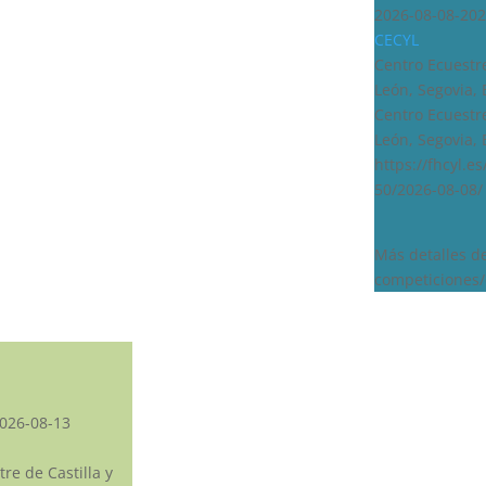
2026-08-08-202
CECYL
Centro Ecuestre
León, Segovia,
Centro Ecuestre
León, Segovia,
https://fhcyl.e
50/2026-08-08/
Más detalles d
competiciones/
026-08-13
re de Castilla y