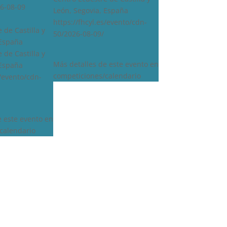
6-08-09
León, Segovia, España
https://fhcyl.es/evento/cdn-
 de Castilla y
50/2026-08-09/
 España
 de Castilla y
Más detalles de este evento en
 España
competiciones/calendario
s/evento/cdn-
e este evento en
calendario