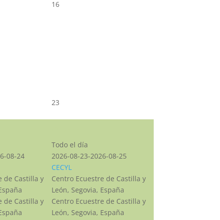
16
23
CSN***
Todo el día
6-08-24
2026-08-23-2026-08-25
CECYL
 de Castilla y
Centro Ecuestre de Castilla y
 España
León, Segovia, España
 de Castilla y
Centro Ecuestre de Castilla y
 España
León, Segovia, España