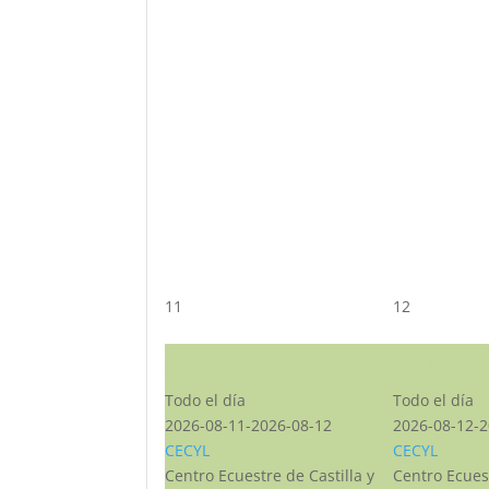
11
12
CST CJ
CST CJ
Todo el día
Todo el día
2026-08-11-2026-08-12
2026-08-12-2
CECYL
CECYL
Centro Ecuestre de Castilla y
Centro Ecuest