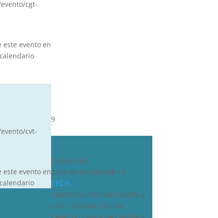
s/evento/cgt-
e este evento en
calendario
9
/evento/cvt-
CDN***
Todo el día
e este evento en
2026-08-09-2026-08-10
calendario
CECYL
Centro Ecuestre de Castilla y
León, Segovia, España
Centro Ecuestre de Castilla y