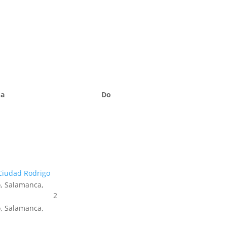
Sa
Do
Ciudad Rodrigo
, Salamanca,
2
, Salamanca,