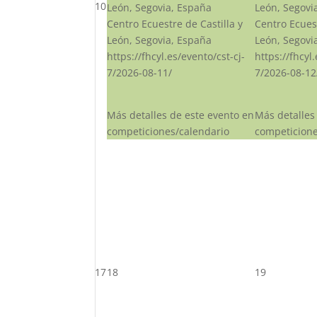
10
León, Segovia, España
León, Segovi
Centro Ecuestre de Castilla y
Centro Ecuest
León, Segovia, España
León, Segovi
https://fhcyl.es/evento/cst-cj-
https://fhcyl
7/2026-08-11/
7/2026-08-12
Más detalles de este evento en
Más detalles
competiciones/calendario
competicione
17
18
19