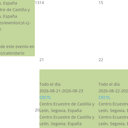
13
14
15
a, España
re de Castilla y
a, España
.es/evento/cst-cj-
/
 de este evento en
s/calendario
21
22
CSN***
CSN***
Todo el día
Todo el día
2026-08-21-2026-08-23
2026-08-22-202
CECYL
CECYL
Centro Ecuestre de Castilla y
Centro Ecuestre
20
León, Segovia, España
León, Segovia,
Centro Ecuestre de Castilla y
Centro Ecuestre
León, Segovia, España
León, Segovia,