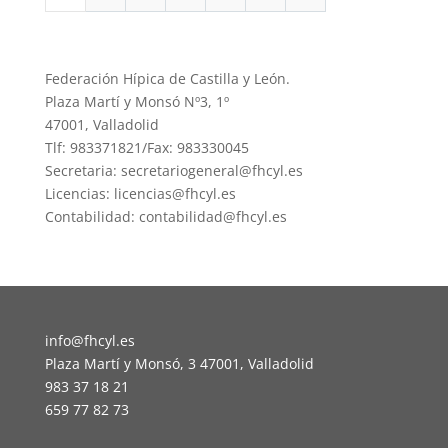
Federación Hípica de Castilla y León.
Plaza Martí y Monsó Nº3, 1º
47001, Valladolid
Tlf: 983371821/Fax: 983330045
Secretaria: secretariogeneral@fhcyl.es
Licencias: licencias@fhcyl.es
Contabilidad: contabilidad@fhcyl.es
info@fhcyl.es
Plaza Martí y Monsó, 3 47001, Valladolid
983 37 18 21
659 77 82 73