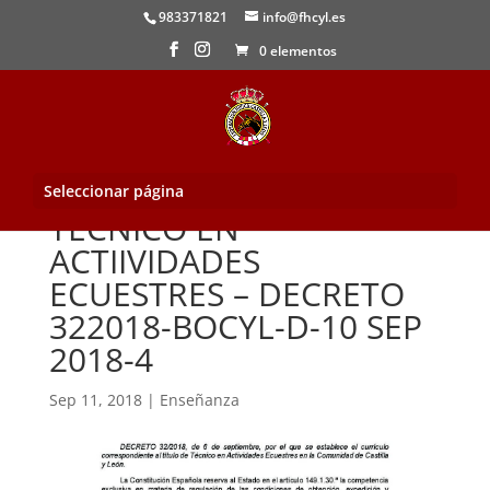
983371821
info@fhcyl.es
0 elementos
Seleccionar página
TECNICO EN
ACTIIVIDADES
ECUESTRES – DECRETO
322018-BOCYL-D-10 SEP
2018-4
Sep 11, 2018
|
Enseñanza