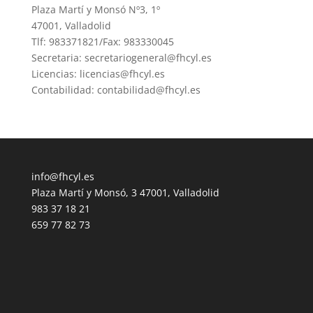
Plaza Martí y Monsó Nº3, 1º
47001, Valladolid
Tlf: 983371821/Fax: 983330045
Secretaria: secretariogeneral@fhcyl.es
Licencias: licencias@fhcyl.es
Contabilidad: contabilidad@fhcyl.es
info@fhcyl.es
Plaza Martí y Monsó, 3 47001, Valladolid
983 37 18 21
659 77 82 73