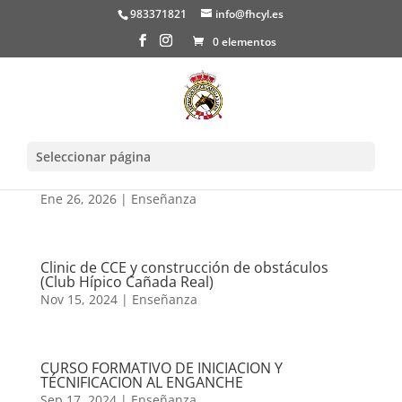
983371821
info@fhcyl.es
0 elementos
Seleccionar página
CURSO JUEZ DOMA VAQUERA N1
Ene 26, 2026
|
Enseñanza
Clinic de CCE y construcción de obstáculos
(Club Hípico Cañada Real)
Nov 15, 2024
|
Enseñanza
CURSO FORMATIVO DE INICIACION Y
TÉCNIFICACION AL ENGANCHE
Sep 17, 2024
|
Enseñanza