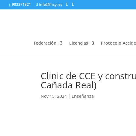
983371821
info@fhcyl.es
Federación
Licencias
Protocolo Accid
Clinic de CCE y constr
Cañada Real)
Nov 15, 2024
|
Enseñanza