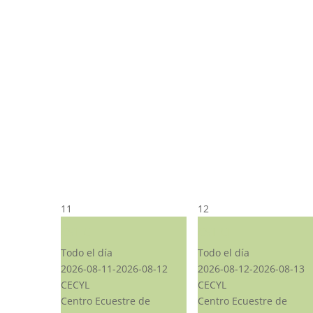
11
12
CST CJ
CST CJ
Todo el día
Todo el día
2026-08-11-2026-08-12
2026-08-12-2026-08-13
CECYL
CECYL
Centro Ecuestre de
Centro Ecuestre de