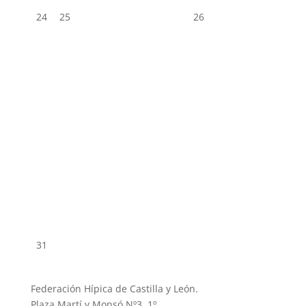
24
25
26
31
Federación Hípica de Castilla y León.
Plaza Martí y Monsó Nº3, 1º