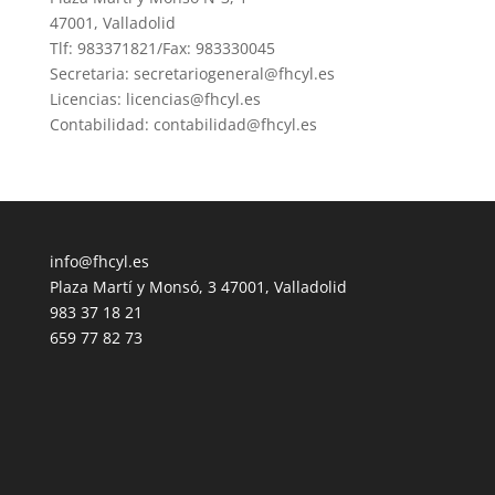
47001, Valladolid
Tlf: 983371821/Fax: 983330045
Secretaria: secretariogeneral@fhcyl.es
Licencias: licencias@fhcyl.es
Contabilidad: contabilidad@fhcyl.es
info@fhcyl.es
Plaza Martí y Monsó, 3 47001, Valladolid
983 37 18 21
659 77 82 73