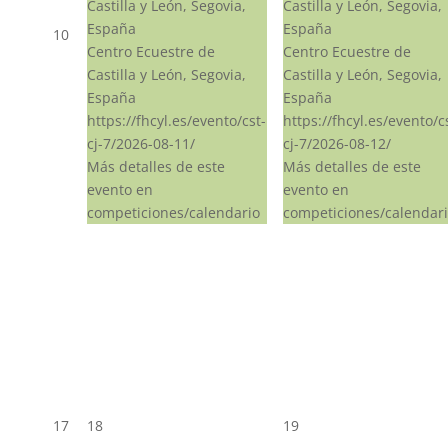
Castilla y León, Segovia,
Castilla y León, Segovia,
España
España
10
Centro Ecuestre de
Centro Ecuestre de
Castilla y León, Segovia,
Castilla y León, Segovia,
España
España
https://fhcyl.es/evento/cst-
https://fhcyl.es/evento/c
cj-7/2026-08-11/
cj-7/2026-08-12/
Más detalles de este
Más detalles de este
evento en
evento en
competiciones/calendario
competiciones/calendar
17
18
19