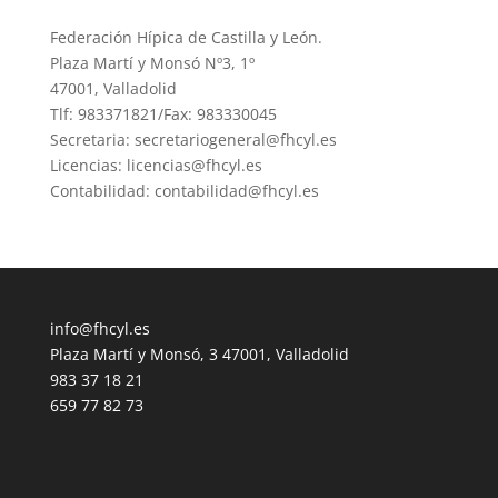
Federación Hípica de Castilla y León.
Plaza Martí y Monsó Nº3, 1º
47001, Valladolid
Tlf: 983371821/Fax: 983330045
Secretaria: secretariogeneral@fhcyl.es
Licencias: licencias@fhcyl.es
Contabilidad: contabilidad@fhcyl.es
info@fhcyl.es
Plaza Martí y Monsó, 3 47001, Valladolid
983 37 18 21
659 77 82 73