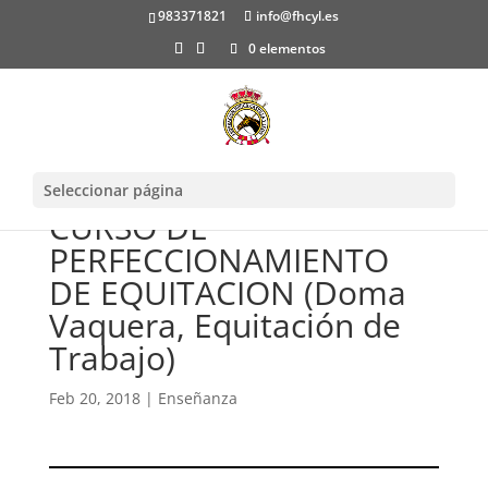
983371821
info@fhcyl.es
0 elementos
Seleccionar página
CURSO DE
PERFECCIONAMIENTO
DE EQUITACION (Doma
Vaquera, Equitación de
Trabajo)
Feb 20, 2018
|
Enseñanza