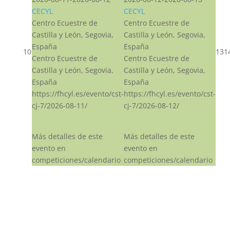
CECYL
CECYL
Centro Ecuestre de
Centro Ecuestre de
Castilla y León, Segovia,
Castilla y León, Segovia,
España
España
10
13
1
Centro Ecuestre de
Centro Ecuestre de
Castilla y León, Segovia,
Castilla y León, Segovia,
España
España
https://fhcyl.es/evento/cst-
https://fhcyl.es/evento/cst-
cj-7/2026-08-11/
cj-7/2026-08-12/
Más detalles de este
Más detalles de este
evento en
evento en
competiciones/calendario
competiciones/calendario