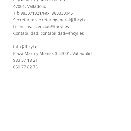
47001, Valladolid
Tlf: 983371821/Fax: 983330045
Secretaria: secretariogeneral@fhcyl.es
Licencias: licencias@fhcyl.es
Contabilidad: contabilidad@fhcyl.es
info@fhcyl.es
Plaza Martí y Monsó, 3 47001, Valladolid
983 37 18 21
659 77 82 73