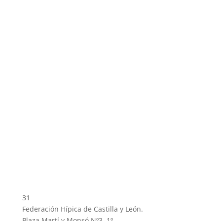
31
Federación Hípica de Castilla y León.
Plaza Martí y Monsó Nº3, 1º