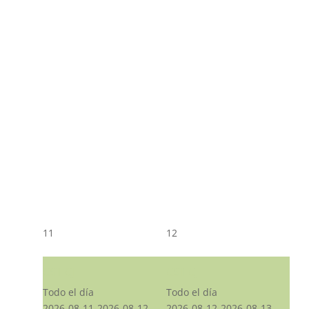
11
12
CST CJ
CST CJ
Todo el día
Todo el día
2026-08-11-2026-08-12
2026-08-12-2026-08-13