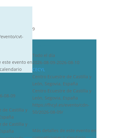
9
/evento/cvt-
CDN***
Todo el día
e este evento en
2026-08-09-2026-08-10
calendario
CECYL
Centro Ecuestre de Castilla y
León, Segovia, España
Centro Ecuestre de Castilla y
6-08-09
León, Segovia, España
https://fhcyl.es/evento/cdn-
 de Castilla y
50/2026-08-09/
 España
 de Castilla y
Más detalles de este evento en
 España
competiciones/calendario