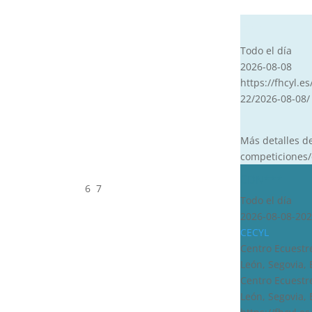
CVT
Todo el día
2026-08-08
https://fhcyl.es
22/2026-08-08/
Más detalles d
competiciones/
CDN***
6
7
Todo el día
2026-08-08-202
CECYL
Centro Ecuestre
León, Segovia,
Centro Ecuestre
León, Segovia,