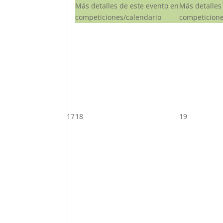
Más detalles de este evento en
Más detalles
competiciones/calendario
competicione
17
18
19