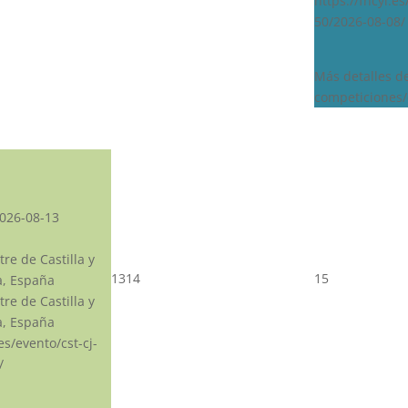
https://fhcyl.e
50/2026-08-08/
Más detalles d
competiciones/
026-08-13
re de Castilla y
13
14
15
a, España
re de Castilla y
a, España
.es/evento/cst-cj-
/