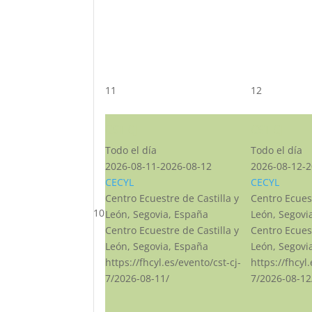
11
12
CST CJ
CST CJ
Todo el día
Todo el día
2026-08-11-2026-08-12
2026-08-12-2
CECYL
CECYL
Centro Ecuestre de Castilla y
Centro Ecuest
10
León, Segovia, España
León, Segovi
Centro Ecuestre de Castilla y
Centro Ecuest
León, Segovia, España
León, Segovi
https://fhcyl.es/evento/cst-cj-
https://fhcyl
7/2026-08-11/
7/2026-08-12