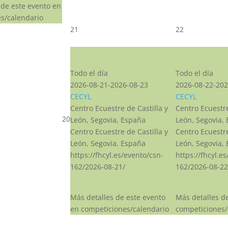
 de este evento en
s/calendario
21
22
CSN***
CSN***
Todo el día
Todo el día
2026-08-21-2026-08-23
2026-08-22-202
CECYL
CECYL
Centro Ecuestre de Castilla y
Centro Ecuestre
20
León, Segovia, España
León, Segovia,
Centro Ecuestre de Castilla y
Centro Ecuestre
León, Segovia, España
León, Segovia,
https://fhcyl.es/evento/csn-
https://fhcyl.e
162/2026-08-21/
162/2026-08-22
Más detalles de este evento
Más detalles d
en competiciones/calendario
competiciones/