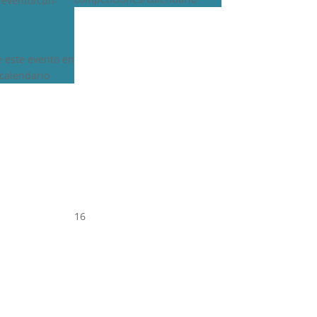
s/evento/cdn-
e este evento en
calendario
16