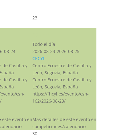
23
CSN***
Todo el día
6-08-24
2026-08-23-2026-08-25
CECYL
 de Castilla y
Centro Ecuestre de Castilla y
 España
León, Segovia, España
 de Castilla y
Centro Ecuestre de Castilla y
 España
León, Segovia, España
s/evento/csn-
https://fhcyl.es/evento/csn-
/
162/2026-08-23/
e este evento en
Más detalles de este evento en
calendario
competiciones/calendario
30