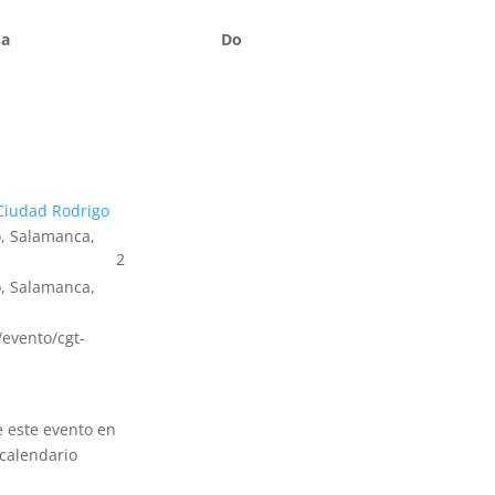
Sa
Do
Ciudad Rodrigo
, Salamanca,
2
, Salamanca,
s/evento/cgt-
e este evento en
calendario