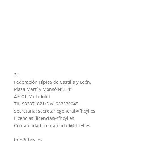
31
Federación Hípica de Castilla y León.
Plaza Martí y Monsó Nº3, 1º
47001, Valladolid
Tlf: 983371821/Fax: 983330045
Secretaria: secretariogeneral@fhcyl.es
Licencias: licencias@fhcyl.es
Contabilidad: contabilidad@fhcyl.es
info@fhcyl.es