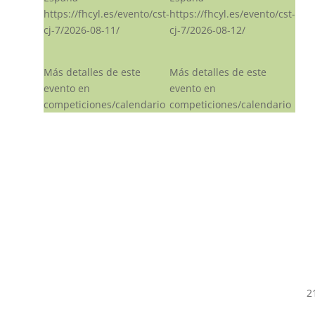
https://fhcyl.es/evento/cst-
https://fhcyl.es/evento/cst-
cj-7/2026-08-11/
cj-7/2026-08-12/
Más detalles de este
Más detalles de este
evento en
evento en
competiciones/calendario
competiciones/calendario
2