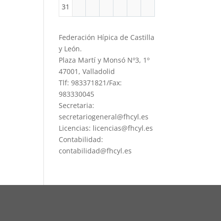
31
Federación Hípica de Castilla
y León.
Plaza Martí y Monsó Nº3, 1º
47001, Valladolid
Tlf: 983371821/Fax:
983330045
Secretaria:
secretariogeneral@fhcyl.es
Licencias: licencias@fhcyl.es
Contabilidad:
contabilidad@fhcyl.es