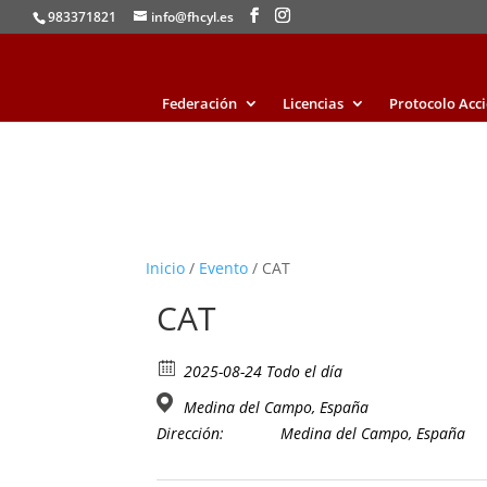
983371821
info@fhcyl.es
Federación
Licencias
Protocolo Acc
Inicio
/
Evento
/ CAT
CAT
2025-08-24 Todo el día
Medina del Campo, España
Dirección:
Medina del Campo, España