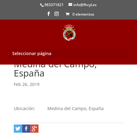
983371821
info@fhcyl.es
0 elementos
Seleccionar página
Medina del Campo,
España
Feb 26, 2019
Ubicación:
Medina del Campo, España