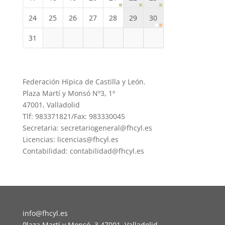
24
25
26
27
28
29
30
31
Federación Hípica de Castilla y León.
Plaza Martí y Monsó Nº3, 1º
47001, Valladolid
Tlf: 983371821/Fax: 983330045
Secretaria: secretariogeneral@fhcyl.es
Licencias: licencias@fhcyl.es
Contabilidad: contabilidad@fhcyl.es
info@fhcyl.es
Plaza Martí y Monsó, 3 47001, Valladolid