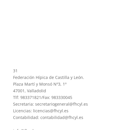
31
Federación Hípica de Castilla y León.
Plaza Martí y Monsó Nº3, 1º
47001, Valladolid
Tlf: 983371821/Fax: 983330045
Secretaria: secretariogeneral@fhcyl.es
Licencias: licencias@fhcyl.es
Contabilidad: contabilidad@fhcyl.es