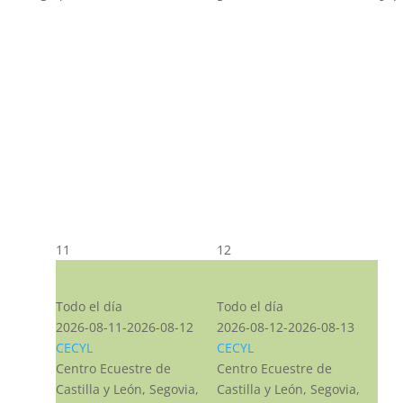
11
12
CST CJ
CST CJ
Todo el día
Todo el día
2026-08-11-2026-08-12
2026-08-12-2026-08-13
CECYL
CECYL
Centro Ecuestre de
Centro Ecuestre de
Castilla y León, Segovia,
Castilla y León, Segovia,