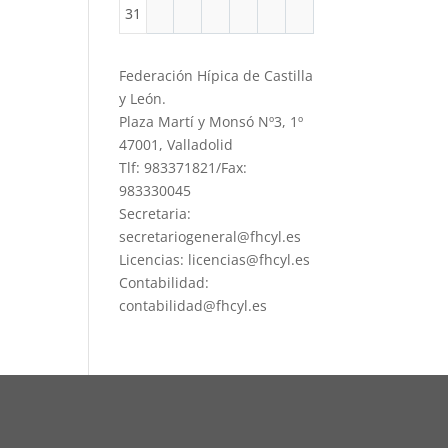
31
Federación Hípica de Castilla
y León.
Plaza Martí y Monsó Nº3, 1º
47001, Valladolid
Tlf: 983371821/Fax:
983330045
Secretaria:
secretariogeneral@fhcyl.es
Licencias: licencias@fhcyl.es
Contabilidad:
contabilidad@fhcyl.es