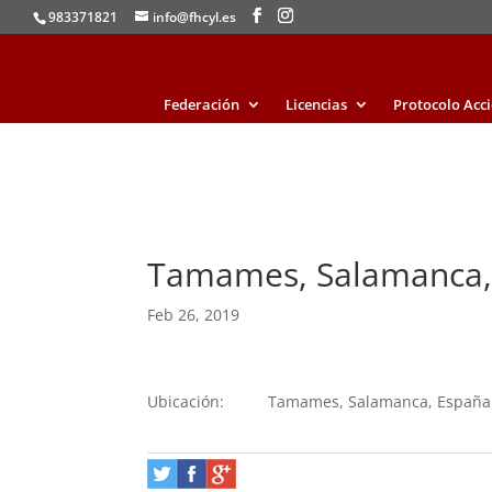
983371821
info@fhcyl.es
Federación
Licencias
Protocolo Acc
Tamames, Salamanca,
Feb 26, 2019
Ubicación:
Tamames, Salamanca, España