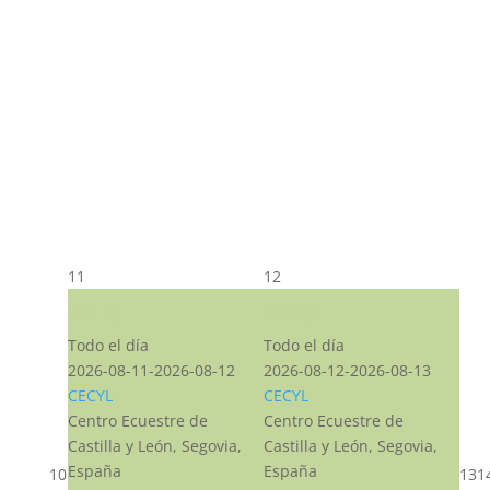
11
12
CST CJ
CST CJ
Todo el día
Todo el día
2026-08-11-2026-08-12
2026-08-12-2026-08-13
CECYL
CECYL
Centro Ecuestre de
Centro Ecuestre de
Castilla y León, Segovia,
Castilla y León, Segovia,
España
España
10
13
1