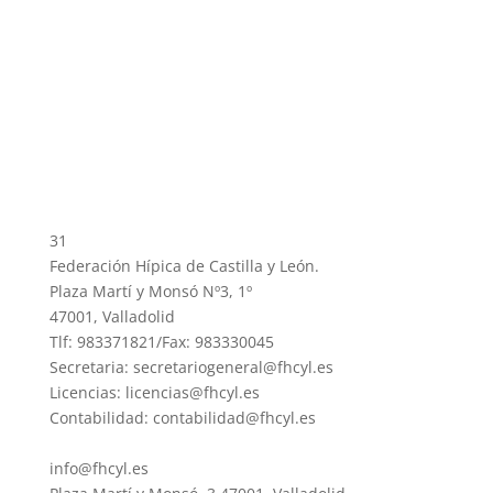
31
Federación Hípica de Castilla y León.
Plaza Martí y Monsó Nº3, 1º
47001, Valladolid
Tlf: 983371821/Fax: 983330045
Secretaria: secretariogeneral@fhcyl.es
Licencias: licencias@fhcyl.es
Contabilidad: contabilidad@fhcyl.es
info@fhcyl.es