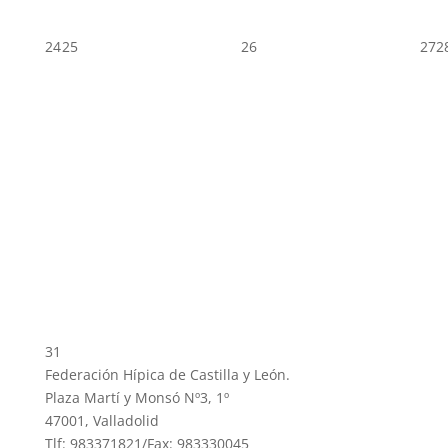
24
25
26
27
2
31
Federación Hípica de Castilla y León.
Plaza Martí y Monsó Nº3, 1º
47001, Valladolid
Tlf: 983371821/Fax: 983330045