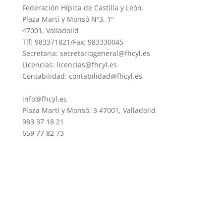
Federación Hípica de Castilla y León.
Plaza Martí y Monsó Nº3, 1º
47001, Valladolid
Tlf: 983371821/Fax: 983330045
Secretaria: secretariogeneral@fhcyl.es
Licencias: licencias@fhcyl.es
Contabilidad: contabilidad@fhcyl.es
info@fhcyl.es
Plaza Martí y Monsó, 3 47001, Valladolid
983 37 18 21
659 77 82 73