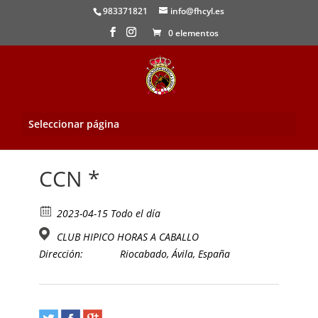
983371821
info@fhcyl.es
0 elementos
Seleccionar página
Inicio
/
Evento
/ CCN *
CCN *
2023-04-15 Todo el día
CLUB HIPICO HORAS A CABALLO
Dirección:
Riocabado, Ávila, España