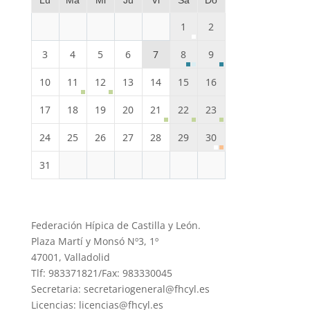
Lu
Ma
Mi
Ju
Vi
Sa
Do
1
2
3
4
5
6
7
8
9
10
11
12
13
14
15
16
17
18
19
20
21
22
23
24
25
26
27
28
29
30
31
Federación Hípica de Castilla y León.
Plaza Martí y Monsó Nº3, 1º
47001, Valladolid
Tlf: 983371821/Fax: 983330045
Secretaria: secretariogeneral@fhcyl.es
Licencias: licencias@fhcyl.es