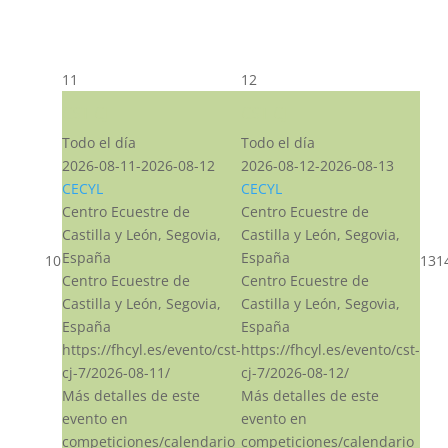
11
12
CST CJ
CST CJ
Todo el día
Todo el día
2026-08-11-2026-08-12
2026-08-12-2026-08-13
CECYL
CECYL
Centro Ecuestre de
Centro Ecuestre de
Castilla y León, Segovia,
Castilla y León, Segovia,
España
España
10
13
1
Centro Ecuestre de
Centro Ecuestre de
Castilla y León, Segovia,
Castilla y León, Segovia,
España
España
https://fhcyl.es/evento/cst-
https://fhcyl.es/evento/cst-
cj-7/2026-08-11/
cj-7/2026-08-12/
Más detalles de este
Más detalles de este
evento en
evento en
competiciones/calendario
competiciones/calendario