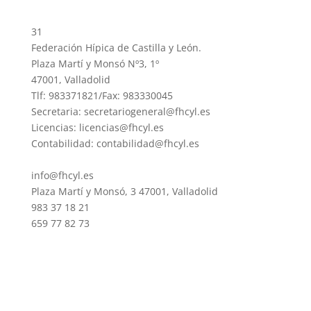
31
Federación Hípica de Castilla y León.
Plaza Martí y Monsó Nº3, 1º
47001, Valladolid
Tlf: 983371821/Fax: 983330045
Secretaria: secretariogeneral@fhcyl.es
Licencias: licencias@fhcyl.es
Contabilidad: contabilidad@fhcyl.es
info@fhcyl.es
Plaza Martí y Monsó, 3 47001, Valladolid
983 37 18 21
659 77 82 73