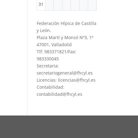
31
Federación Hípica de Castilla
y León.
Plaza Martí y Monsó Nº3, 1º
47001, Valladolid
Tlf: 983371821/Fax:
983330045
Secretaria:
secretariogeneral@fhcyl.es
Licencias: licencias@fhcyl.es
Contabilidad:
contabilidad@fhcyl.es