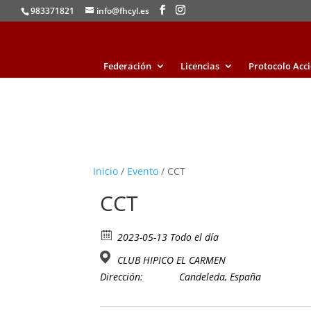
983371821
info@fhcyl.es
Federación
Licencias
Protocolo Acc
Inicio
/
Evento
/ CCT
CCT
2023-05-13 Todo el día
CLUB HIPICO EL CARMEN
Dirección:
Candeleda, España