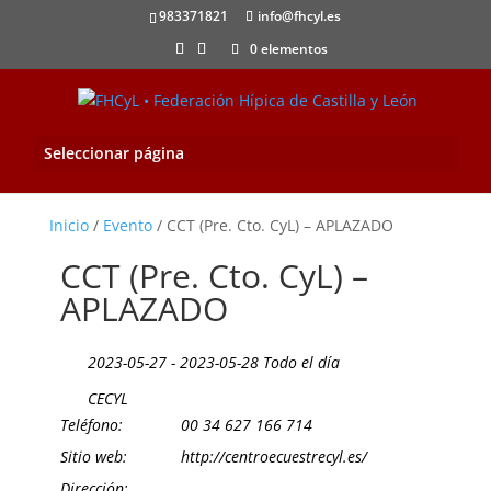
983371821
info@fhcyl.es
0 elementos
Seleccionar página
Inicio
/
Evento
/ CCT (Pre. Cto. CyL) – APLAZADO
CCT (Pre. Cto. CyL) –
APLAZADO
2023-05-27 - 2023-05-28 Todo el día
CECYL
Teléfono:
00 34 627 166 714
Sitio web:
http://centroecuestrecyl.es/
Dirección: