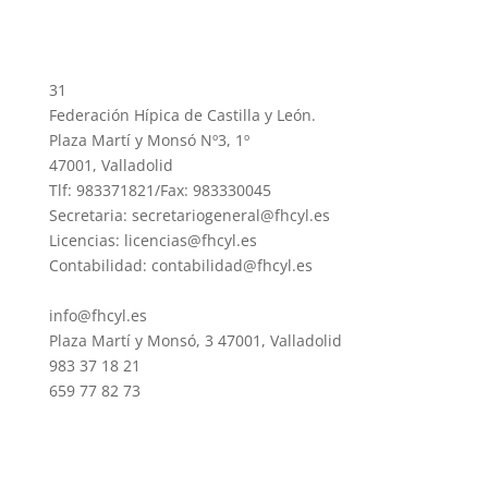
31
Federación Hípica de Castilla y León.
Plaza Martí y Monsó Nº3, 1º
47001, Valladolid
Tlf: 983371821/Fax: 983330045
Secretaria: secretariogeneral@fhcyl.es
Licencias: licencias@fhcyl.es
Contabilidad: contabilidad@fhcyl.es
info@fhcyl.es
Plaza Martí y Monsó, 3 47001, Valladolid
983 37 18 21
659 77 82 73