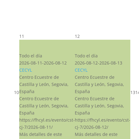
11
12
CST CJ
CST CJ
Todo el día
Todo el día
2026-08-11-2026-08-12
2026-08-12-2026-08-13
CECYL
CECYL
Centro Ecuestre de
Centro Ecuestre de
Castilla y León, Segovia,
Castilla y León, Segovia,
España
España
10
13
1
Centro Ecuestre de
Centro Ecuestre de
Castilla y León, Segovia,
Castilla y León, Segovia,
España
España
https://fhcyl.es/evento/cst-
https://fhcyl.es/evento/cst-
cj-7/2026-08-11/
cj-7/2026-08-12/
Más detalles de este
Más detalles de este