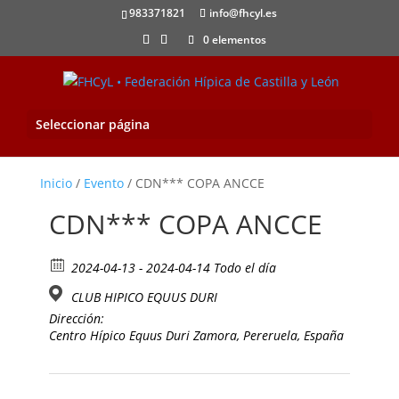
983371821
info@fhcyl.es
0 elementos
Seleccionar página
Inicio
/
Evento
/ CDN*** COPA ANCCE
CDN*** COPA ANCCE
2024-04-13 - 2024-04-14 Todo el día
CLUB HIPICO EQUUS DURI
Dirección:
Centro Hípico Equus Duri Zamora, Pereruela, España