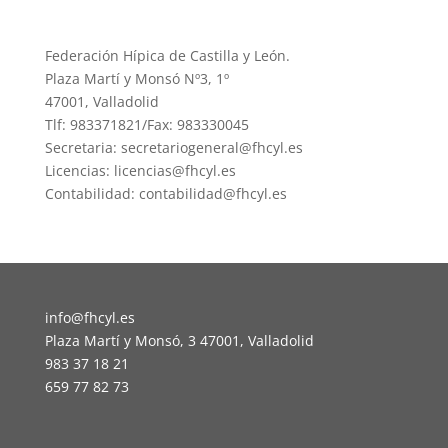
Federación Hípica de Castilla y León.
Plaza Martí y Monsó Nº3, 1º
47001, Valladolid
Tlf: 983371821/Fax: 983330045
Secretaria: secretariogeneral@fhcyl.es
Licencias: licencias@fhcyl.es
Contabilidad: contabilidad@fhcyl.es
info@fhcyl.es
Plaza Martí y Monsó, 3 47001, Valladolid
983 37 18 21
659 77 82 73