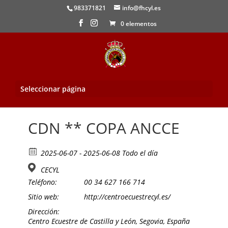
983371821
info@fhcyl.es
0 elementos
Seleccionar página
Inicio
/
Evento
/ CDN ** COPA ANCCE
CDN ** COPA ANCCE
2025-06-07 - 2025-06-08 Todo el día
CECYL
Teléfono:
00 34 627 166 714
Sitio web:
http://centroecuestrecyl.es/
Dirección:
Centro Ecuestre de Castilla y León, Segovia, España