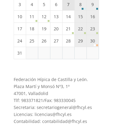
3
4
5
6
7
8
9
10
11
12
13
14
15
16
17
18
19
20
21
22
23
24
25
26
27
28
29
30
31
Federación Hípica de Castilla y León.
Plaza Martí y Monsó Nº3, 1º
47001, Valladolid
Tlf: 983371821/Fax: 983330045
Secretaria: secretariogeneral@fhcyl.es
Licencias: licencias@fhcyl.es
Contabilidad: contabilidad@fhcyl.es