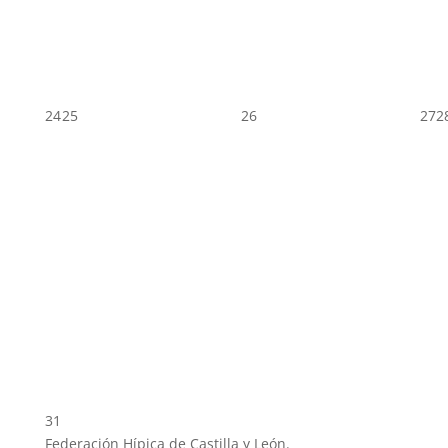
24
25
26
27
2
31
Federación Hípica de Castilla y León.