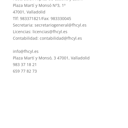
Plaza Martí y Monsó Nº3, 1º
47001, Valladolid
Tlf: 983371821/Fax: 983330045
Secretaria: secretariogeneral@fhcyl.es
Licencias: licencias@fhcyl.es
Contabilidad: contabilidad@fhcyl.es
info@fhcyl.es
Plaza Martí y Monsó, 3 47001, Valladolid
983 37 18 21
659 77 82 73