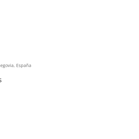
 Segovia, España
s