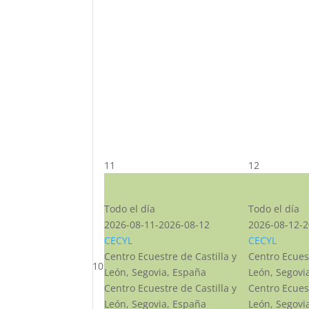
11
12
CST CJ
CST CJ
Todo el día
Todo el día
2026-08-11-2026-08-12
2026-08-12-2
CECYL
CECYL
Centro Ecuestre de Castilla y
Centro Ecuest
10
León, Segovia, España
León, Segovi
Centro Ecuestre de Castilla y
Centro Ecuest
León, Segovia, España
León, Segovi