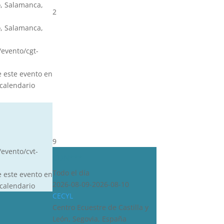
, Salamanca,
2
, Salamanca,
s/evento/cgt-
e este evento en
calendario
9
/evento/cvt-
CDN***
Todo el día
e este evento en
2026-08-09-2026-08-10
calendario
CECYL
Centro Ecuestre de Castilla y
León, Segovia, España