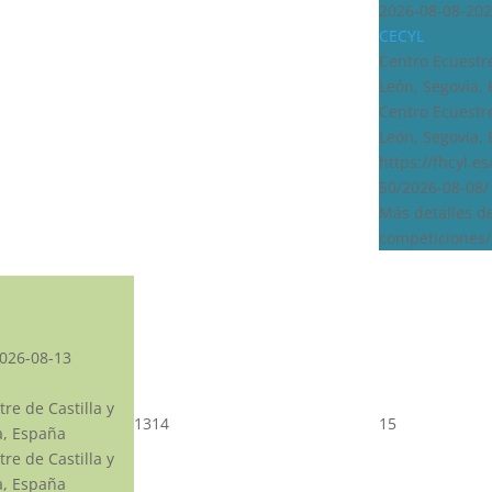
2026-08-08-202
CECYL
Centro Ecuestre
León, Segovia,
Centro Ecuestre
León, Segovia,
https://fhcyl.e
50/2026-08-08/
Más detalles d
competiciones/
026-08-13
re de Castilla y
13
14
15
a, España
re de Castilla y
a, España