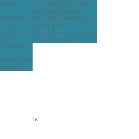
6-08-09
Centro Ecuestre de Castilla y
León, Segovia, España
 de Castilla y
https://fhcyl.es/evento/cdn-
 España
50/2026-08-09/
 de Castilla y
Más detalles de este evento en
 España
competiciones/calendario
s/evento/cdn-
e este evento en
calendario
16