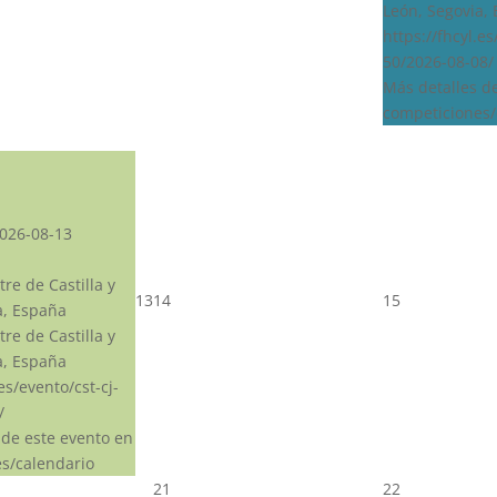
León, Segovia,
https://fhcyl.e
50/2026-08-08/
Más detalles d
competiciones/
026-08-13
re de Castilla y
13
14
15
a, España
re de Castilla y
a, España
.es/evento/cst-cj-
/
 de este evento en
s/calendario
21
22