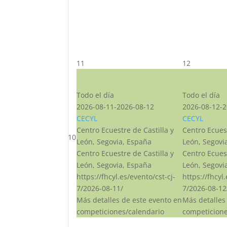
11
12
CST CJ
CST CJ
Todo el día
Todo el día
2026-08-11-2026-08-12
2026-08-12-2
CECYL
CECYL
Centro Ecuestre de Castilla y
Centro Ecuest
10
León, Segovia, España
León, Segovi
Centro Ecuestre de Castilla y
Centro Ecuest
León, Segovia, España
León, Segovi
https://fhcyl.es/evento/cst-cj-
https://fhcyl
7/2026-08-11/
7/2026-08-12
Más detalles de este evento en
Más detalles
competiciones/calendario
competicione