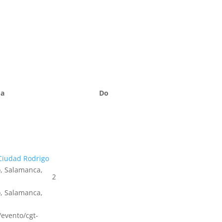
Sa
Do
Ciudad Rodrigo
, Salamanca,
2
, Salamanca,
s/evento/cgt-