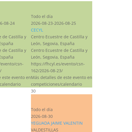
CSN***
Todo el día
6-08-24
2026-08-23-2026-08-25
CECYL
 de Castilla y
Centro Ecuestre de Castilla y
 España
León, Segovia, España
 de Castilla y
Centro Ecuestre de Castilla y
 España
León, Segovia, España
s/evento/csn-
https://fhcyl.es/evento/csn-
/
162/2026-08-23/
e este evento en
Más detalles de este evento en
calendario
competiciones/calendario
30
CEA 0* – P60 – P40 – I20
Todo el día
2026-08-30
YEGUADA JAIME VALENTIN
VALDESTILLAS