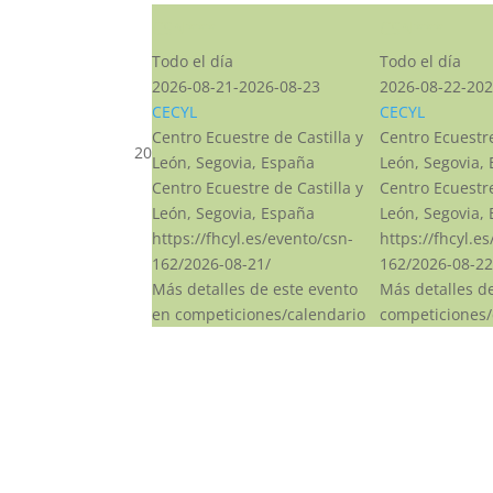
CSN***
CSN***
Todo el día
Todo el día
2026-08-21-2026-08-23
2026-08-22-202
CECYL
CECYL
Centro Ecuestre de Castilla y
Centro Ecuestre
20
León, Segovia, España
León, Segovia,
Centro Ecuestre de Castilla y
Centro Ecuestre
León, Segovia, España
León, Segovia,
https://fhcyl.es/evento/csn-
https://fhcyl.e
162/2026-08-21/
162/2026-08-22
Más detalles de este evento
Más detalles d
en competiciones/calendario
competiciones/