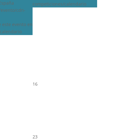
 España
competiciones/calendario
s/evento/cdn-
e este evento en
calendario
16
23