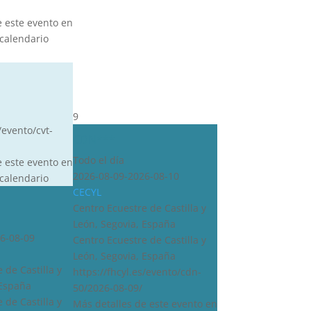
e este evento en
calendario
9
/evento/cvt-
CDN***
Todo el día
e este evento en
2026-08-09-2026-08-10
calendario
CECYL
Centro Ecuestre de Castilla y
León, Segovia, España
6-08-09
Centro Ecuestre de Castilla y
León, Segovia, España
 de Castilla y
https://fhcyl.es/evento/cdn-
 España
50/2026-08-09/
 de Castilla y
Más detalles de este evento en