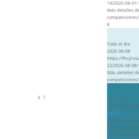
14/2026-08-01/
Más detalles d
competiciones/
8
CVT
Todo el día
2026-08-08
https://fhcyl.es
22/2026-08-08/
Más detalles d
competiciones/
CDN***
6
7
Todo el día
2026-08-08-202
CECYL
Centro Ecuestre
León, Segovia,
Centro Ecuestre