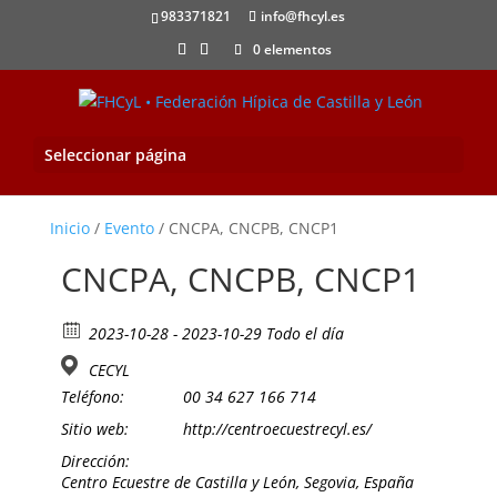
983371821
info@fhcyl.es
0 elementos
Seleccionar página
Inicio
/
Evento
/ CNCPA, CNCPB, CNCP1
CNCPA, CNCPB, CNCP1
2023-10-28 - 2023-10-29 Todo el día
CECYL
Teléfono:
00 34 627 166 714
Sitio web:
http://centroecuestrecyl.es/
Dirección:
Centro Ecuestre de Castilla y León, Segovia, España