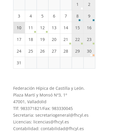
1
2
3
4
5
6
7
8
9
10
11
12
13
14
15
16
17
18
19
20
21
22
23
24
25
26
27
28
29
30
31
Federación Hípica de Castilla y León.
Plaza Martí y Monsó Nº3, 1º
47001, Valladolid
Tlf: 983371821/Fax: 983330045
Secretaria: secretariogeneral@fhcyl.es
Licencias: licencias@fhcyl.es
Contabilidad: contabilidad@fhcyl.es