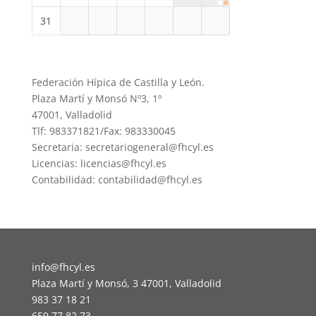
31
Federación Hípica de Castilla y León.
Plaza Martí y Monsó Nº3, 1º
47001, Valladolid
Tlf: 983371821/Fax: 983330045
Secretaria: secretariogeneral@fhcyl.es
Licencias: licencias@fhcyl.es
Contabilidad: contabilidad@fhcyl.es
info@fhcyl.es
Plaza Martí y Monsó, 3 47001, Valladolid
983 37 18 21
659 77 82 73