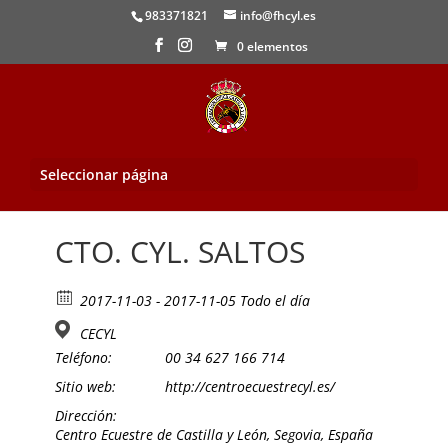
983371821
info@fhcyl.es
0 elementos
Seleccionar página
Inicio
/
Evento
/ CTO. CYL. SALTOS
CTO. CYL. SALTOS
2017-11-03 - 2017-11-05 Todo el día
CECYL
Teléfono:
00 34 627 166 714
Sitio web:
http://centroecuestrecyl.es/
Dirección:
Centro Ecuestre de Castilla y León, Segovia, España