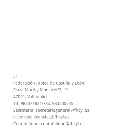
31
Federación Hípica de Castilla y León.
Plaza Martí y Monsó Nº3, 1º
47001, Valladolid
Tlf: 983371821/Fax: 983330045
Secretaria: secretariogeneral@fhcyl.es
Licencias: licencias@fhcyl.es
Contabilidad: contabilidad@fhcyl.es