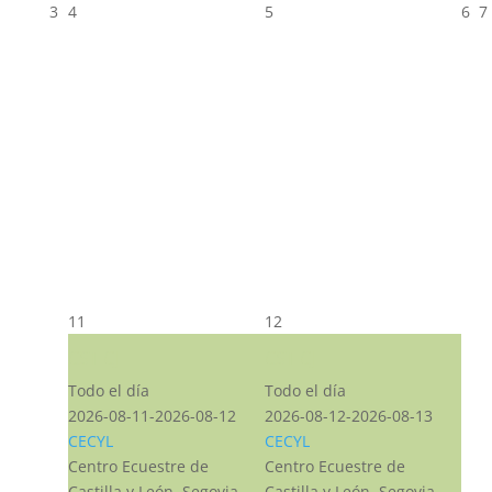
3
4
5
6
7
11
12
CST CJ
CST CJ
Todo el día
Todo el día
2026-08-11-2026-08-12
2026-08-12-2026-08-13
CECYL
CECYL
Centro Ecuestre de
Centro Ecuestre de
Castilla y León, Segovia,
Castilla y León, Segovia,