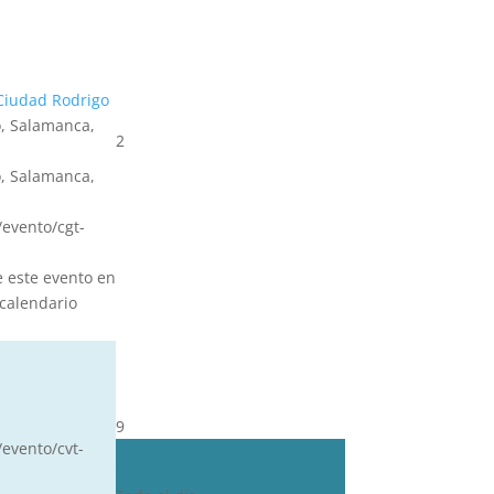
Ciudad Rodrigo
, Salamanca,
2
, Salamanca,
s/evento/cgt-
e este evento en
calendario
9
/evento/cvt-
CDN***