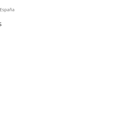
 España
s