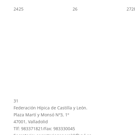
24
25
26
27
2
31
Federación Hípica de Castilla y León.
Plaza Martí y Monsó Nº3, 1º
47001, Valladolid
Tlf: 983371821/Fax: 983330045