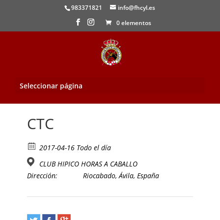
983371821
info@fhcyl.es
0 elementos
Seleccionar página
Inicio
/
Evento
/ CTC
CTC
2017-04-16 Todo el día
CLUB HIPICO HORAS A CABALLO
Dirección:
Riocabado, Ávila, España