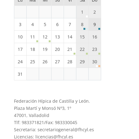
Lu
Ma
Mi
Ju
Vi
Sa
Do
1
2
3
4
5
6
7
8
9
10
11
12
13
14
15
16
17
18
19
20
21
22
23
24
25
26
27
28
29
30
31
Federación Hípica de Castilla y León.
Plaza Martí y Monsó Nº3, 1º
47001, Valladolid
Tlf: 983371821/Fax: 983330045
Secretaria: secretariogeneral@fhcyl.es
Licencias: licencias@fhcyl.es