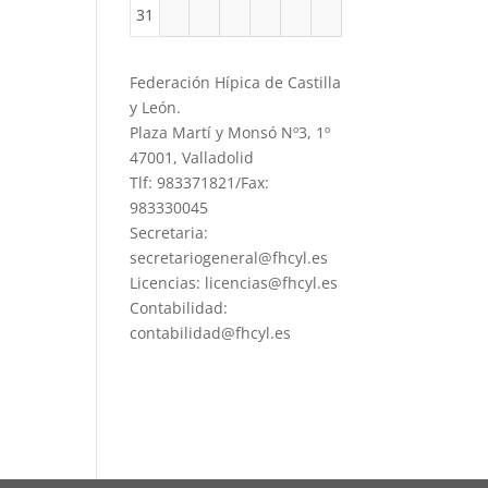
31
Federación Hípica de Castilla
y León.
Plaza Martí y Monsó Nº3, 1º
47001, Valladolid
Tlf: 983371821/Fax:
983330045
Secretaria:
secretariogeneral@fhcyl.es
Licencias: licencias@fhcyl.es
Contabilidad:
contabilidad@fhcyl.es