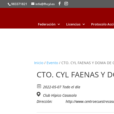
983371821
info@fhcyl.es
Federación
Licencias
Protocolo Acc
Inicio
/
Evento
/ CTO. CYL FAENAS Y DOMA DE
CTO. CYL FAENAS Y
2022-05-07 Todo el día
Club Hípico Casasola
Dirección:
http://www.centroecuestrecas