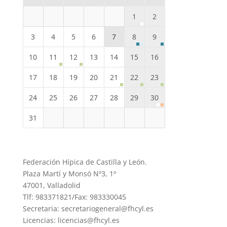
1
2
3
4
5
6
7
8
9
10
11
12
13
14
15
16
17
18
19
20
21
22
23
24
25
26
27
28
29
30
31
Federación Hípica de Castilla y León.
Plaza Martí y Monsó Nº3, 1º
47001, Valladolid
Tlf: 983371821/Fax: 983330045
Secretaria: secretariogeneral@fhcyl.es
Licencias: licencias@fhcyl.es